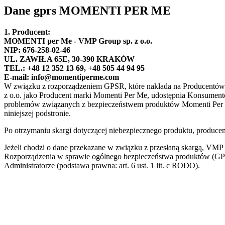
Dane gprs MOMENTI PER ME
1. Producent:
MOMENTI per Me - VMP Group sp. z o.o.
NIP: 676-258-02-46
UL. ZAWIŁA 65E, 30-390 KRAKÓW
TEL.: +48 12 352 13 69, +48 505 44 94 95
E-mail: info@momentiperme.com
W związku z rozporządzeniem GPSR, które nakłada na Producentów 
z o.o. jako Producent marki Momenti Per Me, udostępnia Konsumento
problemów związanych z bezpieczeństwem produktów Momenti Per Me.
niniejszej podstronie.
Po otrzymaniu skargi dotyczącej niebezpiecznego produktu, produce
Jeżeli chodzi o dane przekazane w związku z przesłaną skargą, VMP
Rozporządzenia w sprawie ogólnego bezpieczeństwa produktów (GP
Administratorze (podstawa prawna: art. 6 ust. 1 lit. c RODO).