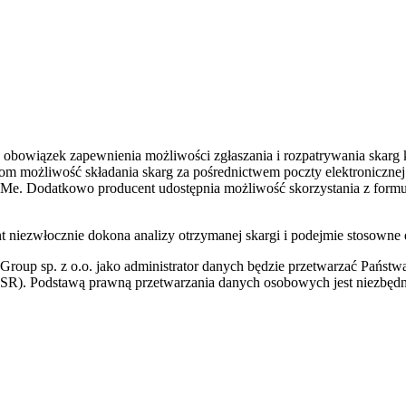
obowiązek zapewnienia możliwości zgłaszania i rozpatrywania skar
m możliwość składania skarg za pośrednictwem poczty elektronicznej
 Dodatkowo producent udostępnia możliwość skorzystania z formularz
nt niezwłocznie dokona analizy otrzymanej skargi i podejmie stosown
 Group sp. z o.o. jako administrator danych będzie przetwarzać Pań
SR). Podstawą prawną przetwarzania danych osobowych jest niezbęd