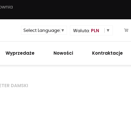
townia
PLN
Select Language
▼
Waluta:
Wyprzedaże
Nowości
Kontraktacje
ETER DAMSKI