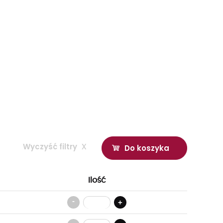
Wyczyść filtry
x
Do koszyka
Ilość
-
+