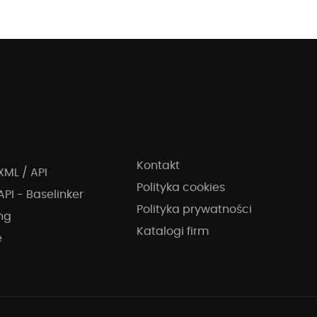
Kontakt
XML / API
Polityka cookies
API - Baselinker
Polityka prywatności
ng
Katalogi firm
e