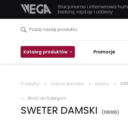
Stacjonarna i internetowa hur
bielizny, rajstop i odzieży
Katalog produktów
Promocje
SW
Produkty
Odzież damska
swetry
Wróć do kategorii
SWETER DAMSKI
191006