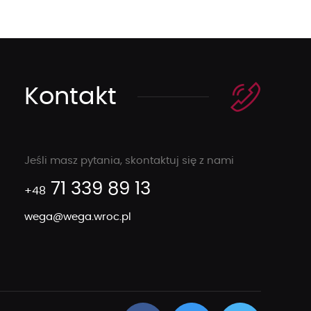
Kontakt
Jeśli masz pytania, skontaktuj się z nami
71 339 89 13
+48
wega@wega.wroc.pl