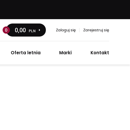
0
,00
0
PLN
Zaloguj się
Zarejestruj się
Oferta letnia
Marki
Kontakt