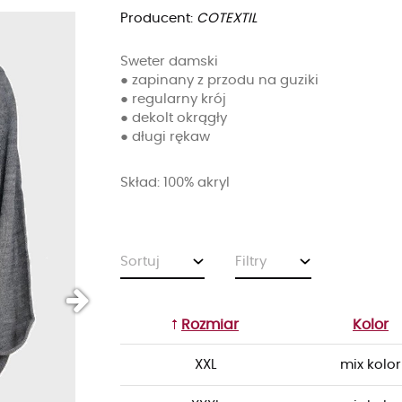
Producent:
COTEXTIL
Sweter damski
● zapinany z przodu na guziki
● regularny krój
● dekolt okrągły
● długi rękaw
Skład: 100% akryl
Sortuj
Filtry
Rozmiar
Kolor
XXL
mix kolor