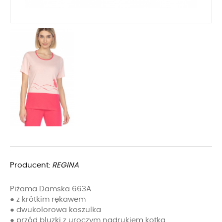
Producent:
REGINA
Piżama Damska 663A
● z krótkim rękawem
● dwukolorowa koszulka
● przód bluzki z uroczym nadrukiem kotka