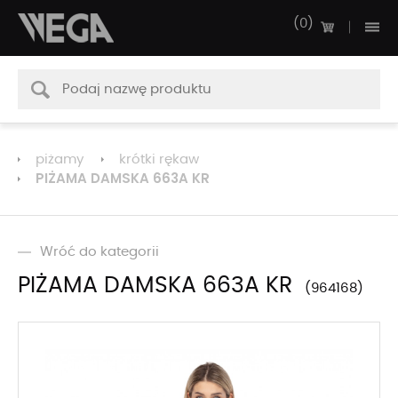
0
piżamy
krótki rękaw
PIŻAMA DAMSKA 663A KR
Wróć do kategorii
PIŻAMA DAMSKA 663A KR
964168