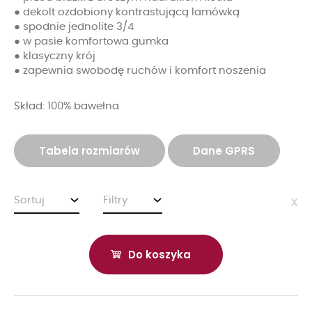
● dekolt ozdobiony kontrastującą lamówką
● spodnie jednolite 3/4
● w pasie komfortowa gumka
● klasyczny krój
● zapewnia swobodę ruchów i komfort noszenia
Skład: 100% bawełna
Tabela rozmiarów
Dane GPRS
Sortuj
Filtry
x
Do koszyka