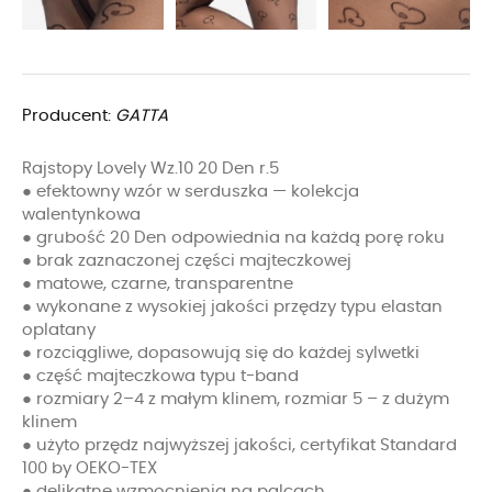
Producent:
GATTA
Rajstopy Lovely Wz.10 20 Den r.5
● efektowny wzór w serduszka — kolekcja
walentynkowa
● grubość 20 Den odpowiednia na każdą porę roku
● brak zaznaczonej części majteczkowej
● matowe, czarne, transparentne
● wykonane z wysokiej jakości przędzy typu elastan
oplatany
● rozciągliwe, dopasowują się do każdej sylwetki
● część majteczkowa typu t-band
● rozmiary 2–4 z małym klinem, rozmiar 5 – z dużym
klinem
● użyto przędz najwyższej jakości, certyfikat Standard
100 by OEKO-TEX
● delikatne wzmocnienia na palcach