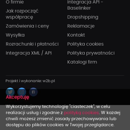
O firmie
Integracja API -
Baselinker
Jak rozpocząć
współpracę
Dropshipping
Zamówienia i ceny
Reklamacje
Wysyłka
Kontakt
Rozrachunki i płatności
Polityka cookies
Integracja XML / API
Polityka prywatności
Katalogi firm
x
Wykorzystujemy technologię "ciasteczek", w celu
realizacji usług i zgodnie z
polityką cookies
. W każdej
chwili możesz zmienić zasady przechowywania lub
dostępu do plików cookies w Twojej przeglądarce.