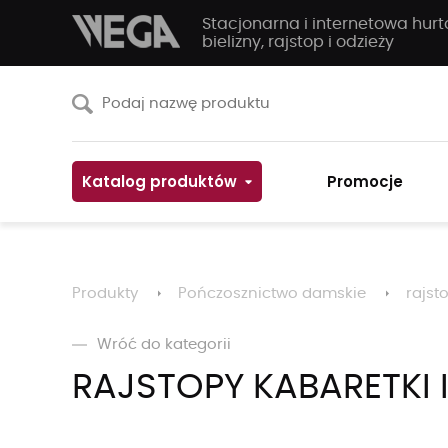
Stacjonarna i internetowa hur
bielizny, rajstop i odzieży
Katalog produktów
Promocje
Produkty
Pończosznictwo damskie
rajst
Wróć do kategorii
RAJSTOPY KABARETKI 