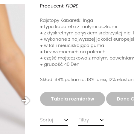
Producent:
FIORE
Rajstopy Kabaretki Inga
● typu kabaretki z małymi oczkami
● z dyskretnym połyskiem srebrzystej nici 
● wykonane z najwyższej jakości europejs
● w talii nieuciskająca guma
● bez wzmocnień na palcach
● część majteczkowa z małym, bawełniany
● grubość 40 Den
Skład: 68% poliamid, 18% lurex, 12% elasta
Tabela rozmiarów
Dane 
Sortuj
Filtry