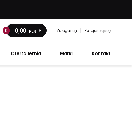
0
,00
0
PLN
Zaloguj się
Zarejestruj się
Oferta letnia
Marki
Kontakt