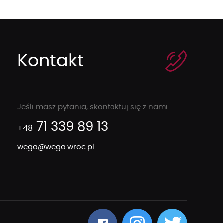
Kontakt
Jeśli masz pytania, skontaktuj się z nami
71 339 89 13
+48
wega@wega.wroc.pl