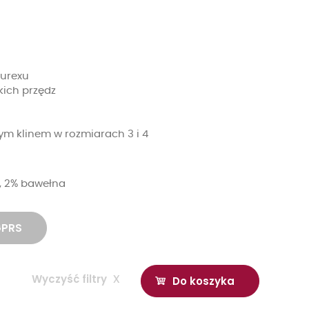
lurexu
kich przędz
m klinem w rozmiarach 3 i 4
n, 2% bawełna
GPRS
Wyczyść filtry
x
Do koszyka