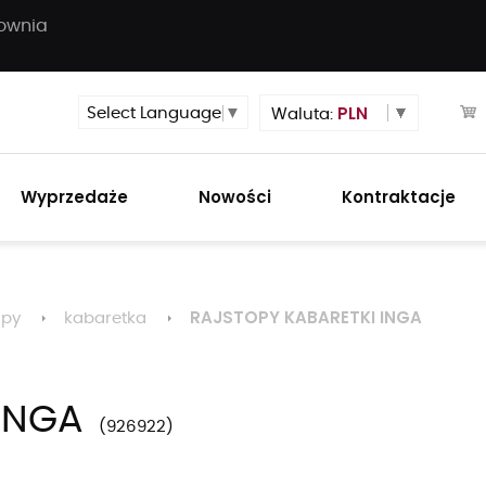
townia
PLN
Select Language
▼
Waluta:
Wyprzedaże
Nowości
Kontraktacje
RAJSTOPY KABARETKI INGA
opy
kabaretka
INGA
926922