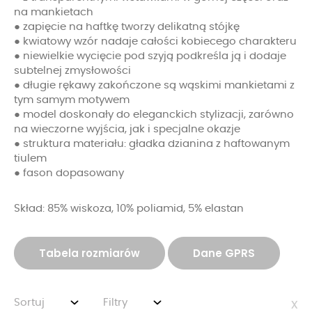
na mankietach
● zapięcie na haftkę tworzy delikatną stójkę
● kwiatowy wzór nadaje całości kobiecego charakteru
● niewielkie wycięcie pod szyją podkreśla ją i dodaje
subtelnej zmysłowości
● długie rękawy zakończone są wąskimi mankietami z
tym samym motywem
● model doskonały do eleganckich stylizacji, zarówno
na wieczorne wyjścia, jak i specjalne okazje
● struktura materiału: gładka dzianina z haftowanym
tiulem
● fason dopasowany
Skład: 85% wiskoza, 10% poliamid, 5% elastan
Tabela rozmiarów
Dane GPRS
Sortuj
Filtry
x