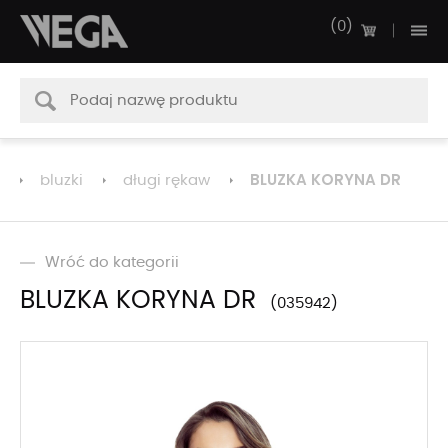
0
BLUZKA KORYNA DR
bluzki
długi rękaw
Wróć do kategorii
BLUZKA KORYNA DR
035942