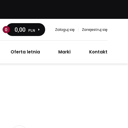
0
,00
0
PLN
Zaloguj się
Zarejestruj się
Oferta letnia
Marki
Kontakt