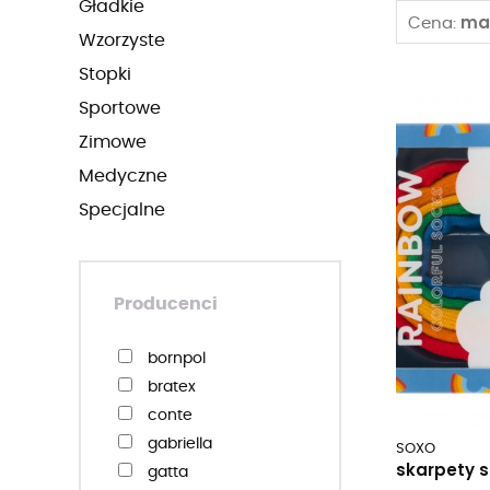
gładkie
ma
Cena:
wzorzyste
stopki
sportowe
zimowe
medyczne
specjalne
Producenci
bornpol
bratex
conte
gabriella
SOXO
skarpety 
gatta