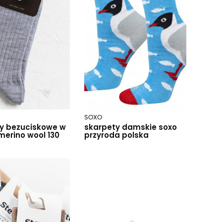
SOXO
y bezuciskowe w
skarpety damskie soxo
merino wool 130
przyroda polska