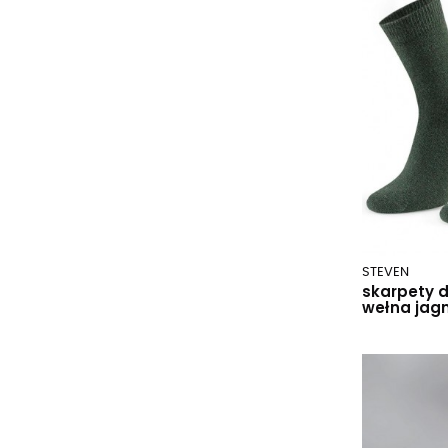
18 mel. grafit
28 czarny
29 melanż j.szary
51 błękit
53 granat
61 ecru
62 pomarańczowy
64 różowy
65 beżowy
69 morski
70 różowy
STEVEN
71 liliowy
skarpety 
wełna jagn
72 jasny różowy
75 jasny różowy
76 malinowy
77 różany
aliens grafitowy
aluminium.q05/wz.669