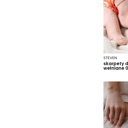
beige.e21/wz.106
beige.e35/w.042
beżowy
beżowy 057
beżowy 40
beżowy melanż
beżowy-szary/paski 050
beżowy/melange
STEVEN
skarpety 
bianco.wz 01
wełniane 
biały
biały 001
biały 031
biały/mix wzór
biały/złoty lureks
black
black.g95/wz.090
black.g95/wz.208