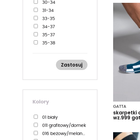
30-34
31-34
33-35
34-37
35-37
35-38
35-40
35-41
Zastosuj
36-38
36-40
36-41
37-40
38-40
Kolory
GATTA
38-41
skarpetki 
39-41
wz.999 gat
01 biały
39-42
011 grafitowy/domek
40-45
016 beżowy/melange