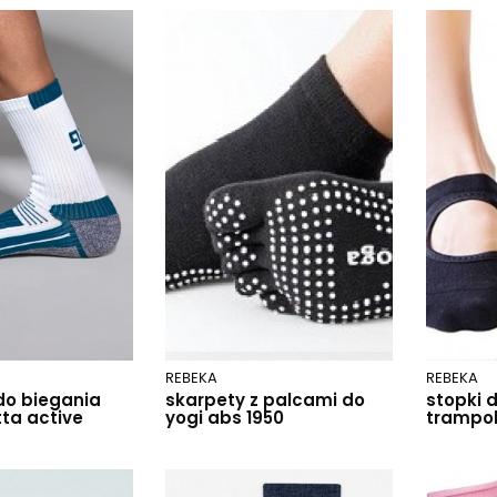
REBEKA
REBEKA
do biegania
skarpety z palcami do
stopki d
ta active
yogi abs 1950
trampol