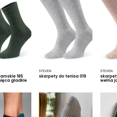
STEVEN
STEVEN
damskie 185
skarpety do tenisa 019
skarpet
ięca gładkie
wełna j