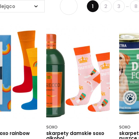
1
2
3
8
lejąco
...
SOXO
SOXO
soxo rainbow
skarpety damskie soxo
skarpet
alkohol
puszce 