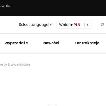
townia
PLN
Select Language
▼
Waluta:
Wyprzedaże
Nowości
Kontraktacje
pety bawełniane