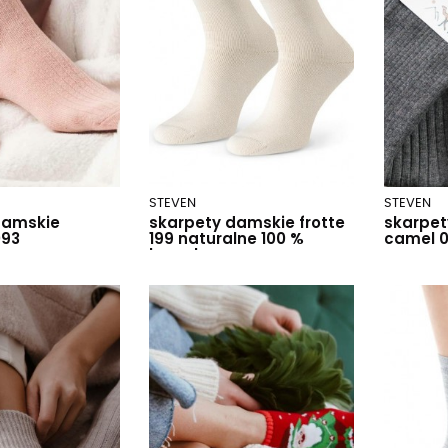
STEVEN
STEVEN
damskie
skarpety damskie frotte
skarpet
093
199 naturalne 100 %
camel 
bawełna