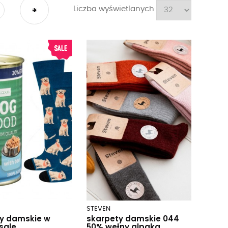
Liczba wyświetlanych
STEVEN
y damskie w
skarpety damskie 044
sale
50% wełny alpaka