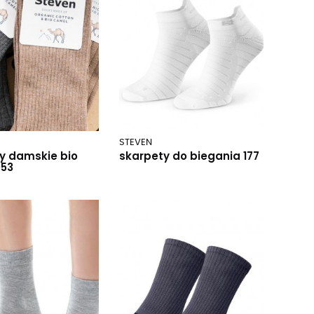
STEVEN
y damskie bio
skarpety do biegania 177
053