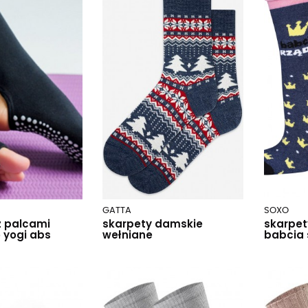
GATTA
SOXO
z palcami
skarpety damskie
skarpet
 yogi abs
wełniane
babcia 