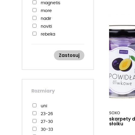
magnetis
more
nadir
noviti
rebeka
regina socks
soxo
Zastosuj
steven
wik
wola / gatta
yo! yoclub
Rozmiary
uni
SOXO
23-26
skarpety 
27-30
słoiku
30-33