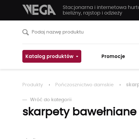
Stacjonarna i internetowa hur
bielizny, rajstop i odzieży
Katalog produktów
Promocje
skar
Produkty
Pończosznictwo damskie
Wróć do kategorii
skarpety bawełniane