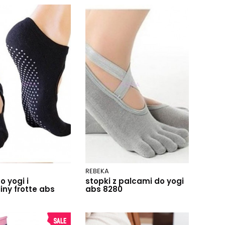
REBEKA
o yogi i
stopki z palcami do yogi
iny frotte abs
abs 8280