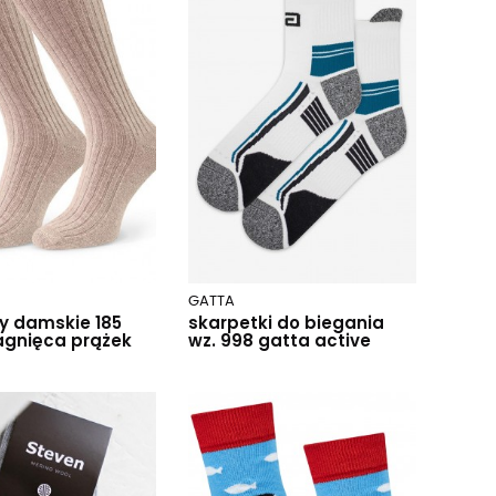
GATTA
y damskie 185
skarpetki do biegania
agnięca prążek
wz. 998 gatta active