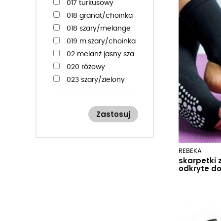
41-43
017 turkusowy
41-46
018 granat/choinka
42-44
018 szary/melange
43-46
019 m.szary/choinka
44-46
02 melanż jasny szary
45-47
020 różowy
47-50
023 szary/zielony
026 melange szary/beżowy
027 grafitowy/różowy
Zastosuj
028 grafitowy/zielony
029 czarny/grafitowy
03 j.beż
REBEKA
030 brudny róż/łososiowy
skarpetki 
odkryte do
038 bordowy/zebra
042 jeans/żyrafa
046 ciemny szary/szop
09 granat