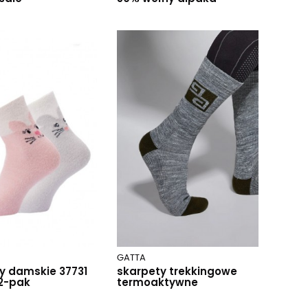
GATTA
y damskie 37731
skarpety trekkingowe
2-pak
termoaktywne