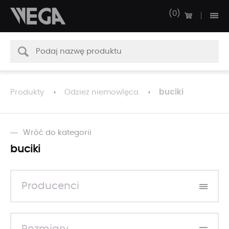
0
buciki
Produkty
Odzież niemowlęca
Wróć do kategorii
buciki
Producenci