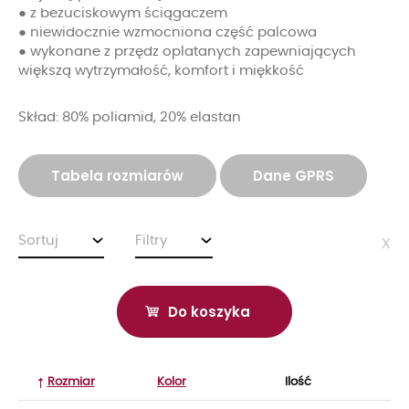
● z bezuciskowym ściągaczem
● niewidocznie wzmocniona część palcowa
● wykonane z przędz oplatanych zapewniających
większą wytrzymałość, komfort i miękkość
Skład: 80% poliamid, 20% elastan
Tabela rozmiarów
Dane GPRS
Sortuj
Filtry
x
Do koszyka
Rozmiar
Kolor
Ilość