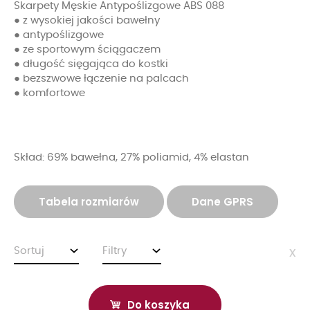
Skarpety Męskie Antypoślizgowe ABS 088
● z wysokiej jakości bawełny
● antypoślizgowe
● ze sportowym ściągaczem
● długość sięgająca do kostki
● bezszwowe łączenie na palcach
● komfortowe
Skład: 69% bawełna, 27% poliamid, 4% elastan
Tabela rozmiarów
Dane GPRS
Sortuj
Filtry
x
Do koszyka