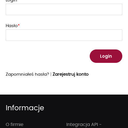
Login
Hasło
Zapomniałeś hasła?
|
Zarejestruj konto
Informacje
O firmie
Integracja API -