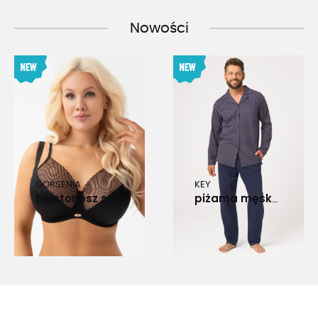
Nowości
GORSENIA
KEY
biustonosz soft eleni g033 czarny
piżama męska mns 913 dr