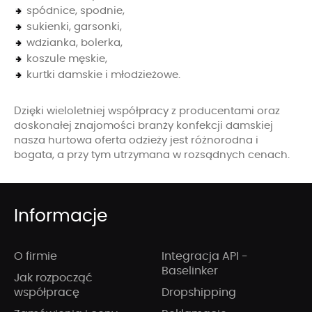
spódnice, spodnie,
sukienki, garsonki,
wdzianka, bolerka,
koszule męskie,
kurtki damskie i młodzieżowe.
Dzięki wieloletniej współpracy z producentami oraz
doskonałej znajomości branży konfekcji damskiej
nasza hurtowa oferta odzieży jest różnorodna i
bogata, a przy tym utrzymana w rozsądnych cenach.
Informacje
O firmie
Integracja API -
Baselinker
Jak rozpocząć
współpracę
Dropshipping