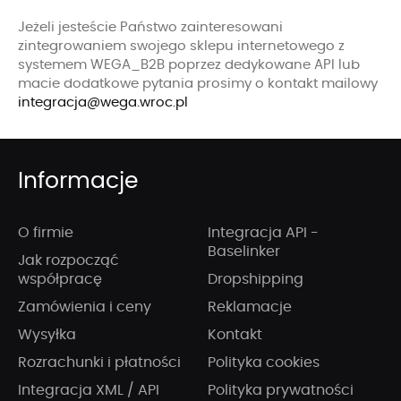
Jeżeli jesteście Państwo zainteresowani
zintegrowaniem swojego sklepu internetowego z
systemem WEGA_B2B poprzez dedykowane API lub
macie dodatkowe pytania prosimy o kontakt mailowy
integracja@wega.wroc.pl
Informacje
O firmie
Integracja API -
Baselinker
Jak rozpocząć
współpracę
Dropshipping
Zamówienia i ceny
Reklamacje
Wysyłka
Kontakt
Rozrachunki i płatności
Polityka cookies
Integracja XML / API
Polityka prywatności