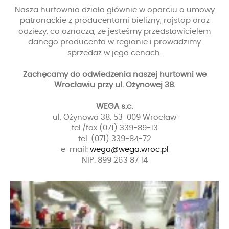
Nasza hurtownia działa głównie w oparciu o umowy
patronackie z producentami bielizny, rajstop oraz
odziezy, co oznacza, że jesteśmy przedstawicielem
danego producenta w regionie i prowadzimy
sprzedaż w jego cenach.
Zachęcamy do odwiedzenia naszej hurtowni we
Wrocławiu przy ul. Ożynowej 38.
WEGA s.c.
ul. Ożynowa 38, 53-009 Wrocław
tel./fax (071) 339-89-13
tel. (071) 339-84-72
e-mail:
wega@wega.wroc.pl
NIP: 899 263 87 14