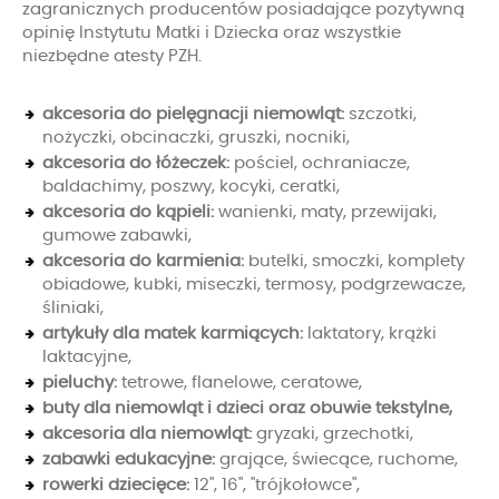
zagranicznych producentów posiadające pozytywną
opinię Instytutu Matki i Dziecka oraz wszystkie
niezbędne atesty PZH.
akcesoria do pielęgnacji niemowląt:
szczotki,
nożyczki, obcinaczki, gruszki, nocniki,
akcesoria do łóżeczek:
pościel, ochraniacze,
baldachimy, poszwy, kocyki, ceratki,
akcesoria do kąpieli:
wanienki, maty, przewijaki,
gumowe zabawki,
akcesoria do karmienia:
butelki, smoczki, komplety
obiadowe, kubki, miseczki, termosy, podgrzewacze,
śliniaki,
artykuły dla matek karmiących:
laktatory, krążki
laktacyjne,
pieluchy:
tetrowe, flanelowe, ceratowe,
buty dla niemowląt i dzieci oraz obuwie tekstylne,
akcesoria dla niemowląt:
gryzaki, grzechotki,
zabawki edukacyjne:
grające, świecące, ruchome,
rowerki dziecięce:
12'', 16'', "trójkołowce",