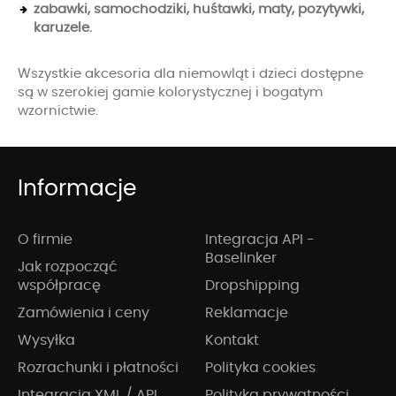
zabawki, samochodziki, huśtawki, maty, pozytywki,
karuzele.
Wszystkie akcesoria dla niemowląt i dzieci dostępne
są w szerokiej gamie kolorystycznej i bogatym
wzornictwie.
Informacje
O firmie
Integracja API -
Baselinker
Jak rozpocząć
współpracę
Dropshipping
Zamówienia i ceny
Reklamacje
Wysyłka
Kontakt
Rozrachunki i płatności
Polityka cookies
Integracja XML / API
Polityka prywatności