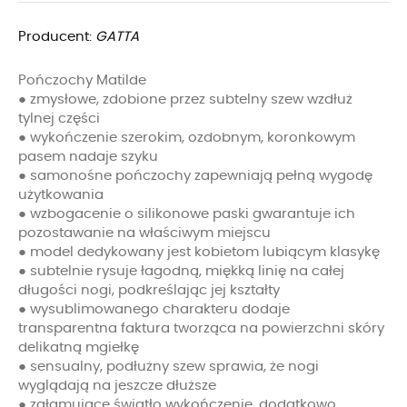
Producent:
GATTA
Pończochy Matilde
● zmysłowe, zdobione przez subtelny szew wzdłuż
tylnej części
● wykończenie szerokim, ozdobnym, koronkowym
pasem nadaje szyku
● samonośne pończochy zapewniają pełną wygodę
użytkowania
● wzbogacenie o silikonowe paski gwarantuje ich
pozostawanie na właściwym miejscu
● model dedykowany jest kobietom lubiącym klasykę
● subtelnie rysuje łagodną, miękką linię na całej
długości nogi, podkreślając jej kształty
● wysublimowanego charakteru dodaje
transparentna faktura tworząca na powierzchni skóry
delikatną mgiełkę
● sensualny, podłużny szew sprawia, że nogi
wyglądają na jeszcze dłuższe
● załamujące światło wykończenie, dodatkowo