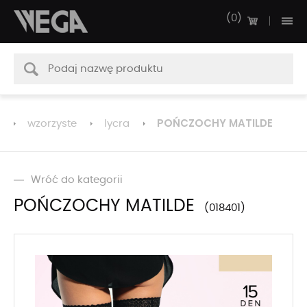
0
POŃCZOCHY MATILDE
wzorzyste
lycra
Wróć do kategorii
POŃCZOCHY MATILDE
018401