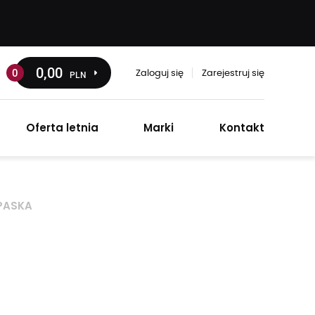
0
,00
0
PLN
Zaloguj się
Zarejestruj się
Oferta letnia
Marki
Kontakt
PASKA