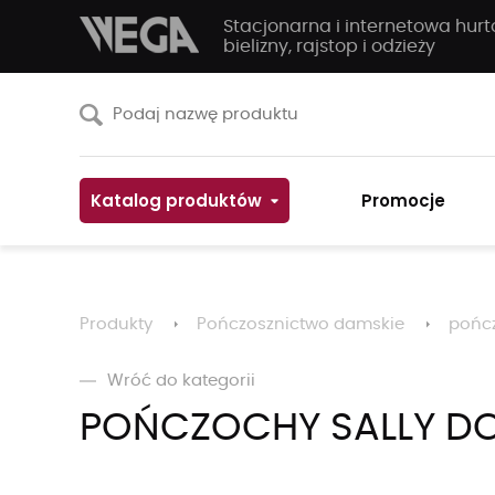
Stacjonarna i internetowa hur
bielizny, rajstop i odzieży
Katalog produktów
Promocje
Produkty
Pończosznictwo damskie
pońc
Wróć do kategorii
POŃCZOCHY SALLY D