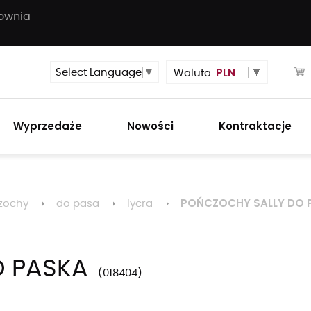
townia
PLN
Select Language
▼
Waluta:
Wyprzedaże
Nowości
Kontraktacje
POŃCZOCHY SALLY DO 
zochy
do pasa
lycra
O PASKA
018404