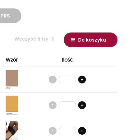
GPRS
Wyczyść filtry
x
Do koszyka
Wzór
Ilość
-
+
-
+
-
+