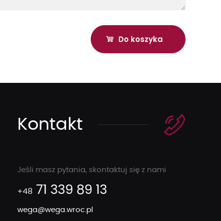
Kontakt
Jeśli masz pytania, skontaktuj się z nami
71 339 89 13
+48
wega@wega.wroc.pl