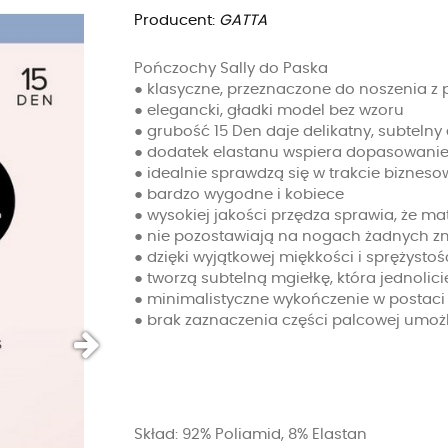
Producent:
GATTA
Pończochy Sally do Paska
● klasyczne, przeznaczone do noszenia z
● elegancki, gładki model bez wzoru
● grubość 15 Den daje delikatny, subtelny
● dodatek elastanu wspiera dopasowani
● idealnie sprawdzą się w trakcie biznes
● bardzo wygodne i kobiece
● wysokiej jakości przędza sprawia, że mat
● nie pozostawiają na nogach żadnych z
● dzięki wyjątkowej miękkości i sprężystoś
● tworzą subtelną mgiełkę, która jednoli
● minimalistyczne wykończenie w postaci
● brak zaznaczenia części palcowej umoż
Skład: 92% Poliamid, 8% Elastan