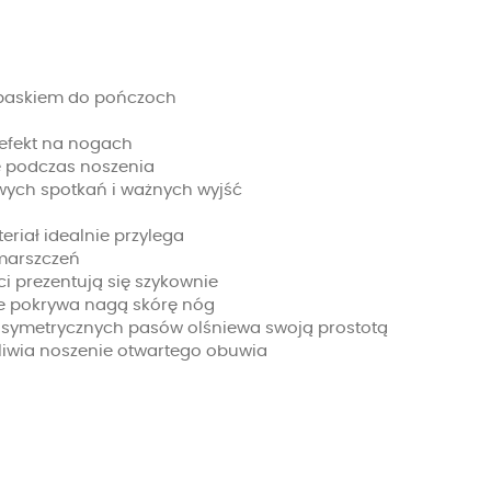
 paskiem do pończoch
 efekt na nogach
e podczas noszenia
owych spotkań i ważnych wyjść
eriał idealnie przylega
marszczeń
ci prezentują się szykownie
cie pokrywa nagą skórę nóg
 symetrycznych pasów olśniewa swoją prostotą
liwia noszenie otwartego obuwia