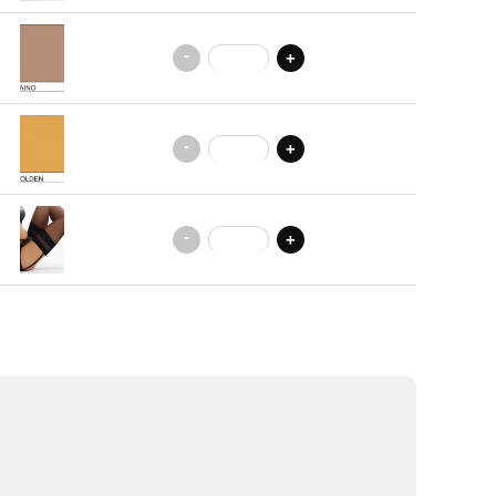
-
+
-
+
-
+