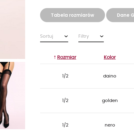
Tabela rozmiarów
Dane 
Sortuj
Filtry
Rozmiar
Kolor
1/2
daino
1/2
golden
1/2
nero