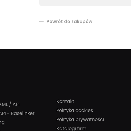
Powrót do zakupów
Kontakt
XML / API
Polityka cookies
API - Baselinker
Polityka prywatności
ng
Katalogi firm