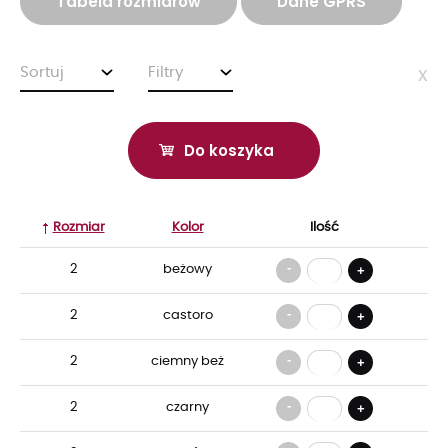
Tabela rozmiarów
Dane GPRS
Sortuj
Filtry
x
Do koszyka
Rozmiar
Kolor
Ilość
-
2
beżowy
+
-
2
castoro
+
-
2
ciemny beż
+
-
2
czarny
+