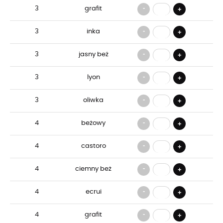
-
3
grafit
+
-
3
inka
+
-
3
jasny beż
+
-
3
lyon
+
-
3
oliwka
+
-
4
beżowy
+
-
4
castoro
+
-
4
ciemny beż
+
-
4
ecrui
+
-
4
grafit
+