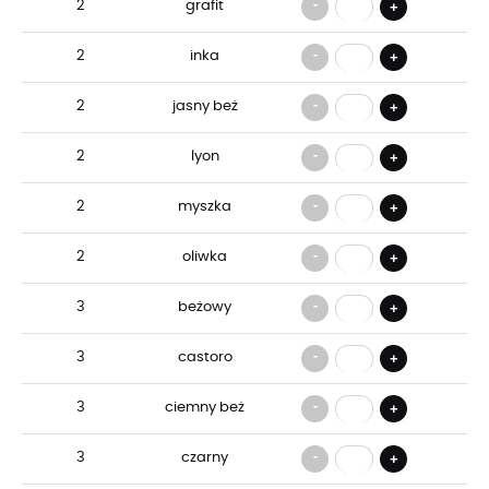
-
2
grafit
+
-
2
inka
+
-
2
jasny beż
+
-
2
lyon
+
-
2
myszka
+
-
2
oliwka
+
-
3
beżowy
+
-
3
castoro
+
-
3
ciemny beż
+
-
3
czarny
+