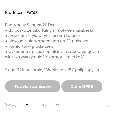
Producent:
FIORE
Pończochy Scarlett 20 Den
● do paska ze szkarłatnym motywem arabeski
● szewkiem z tyłu w tym samym kolorze
● niewidocznie wzmocniona część palcowa
● komfortowy płaski szew
● wykonane z przędz oplatanych zapewniających
większą wytrzymałość, komfort i miękkość
Skład: 72% poliamid, 13% elastan, 15% polipropylen
Tabela rozmiarów
Dane GPRS
Sortuj
Filtry
x