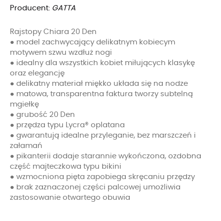
Producent:
GATTA
Rajstopy Chiara 20 Den
● model zachwycający delikatnym kobiecym
motywem szwu wzdłuż nogi
● idealny dla wszystkich kobiet miłujących klasykę
oraz elegancję
● delikatny materiał miękko układa się na nodze
● matowa, transparentna faktura tworzy subtelną
mgiełkę
● grubość 20 Den
● przędza typu Lycra® oplatana
● gwarantują idealne przyleganie, bez marszczeń i
załamań
● pikanterii dodaje starannie wykończona, ozdobna
część majteczkowa typu bikini
● wzmocniona pięta zapobiega skręcaniu przędzy
● brak zaznaczonej części palcowej umożliwia
zastosowanie otwartego obuwia