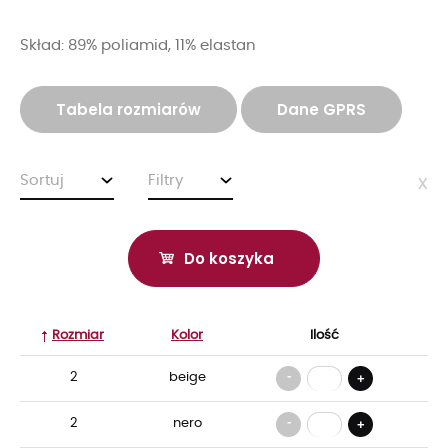
Skład: 89% poliamid, 11% elastan
Tabela rozmiarów
Dane GPRS
Sortuj
Filtry
x
Do koszyka
Rozmiar
Kolor
Ilość
-
2
beige
+
-
2
nero
+