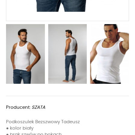
Producent:
SZATA
Podkoszulek Bezszwowy Tadeusz
● kolor biały
● brak szwów po bokach