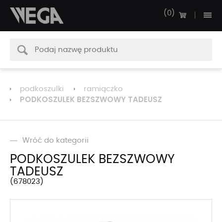
0
podkoszulki
ramiączko
PODKOSZULEK BEZSZWOWY TADEUSZ
Wróć do kategorii
PODKOSZULEK BEZSZWOWY
TADEUSZ
678023