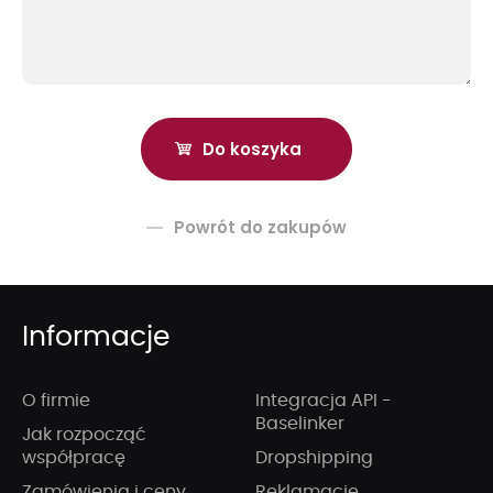
Powrót do zakupów
Informacje
O firmie
Integracja API -
Baselinker
Jak rozpocząć
współpracę
Dropshipping
Zamówienia i ceny
Reklamacje