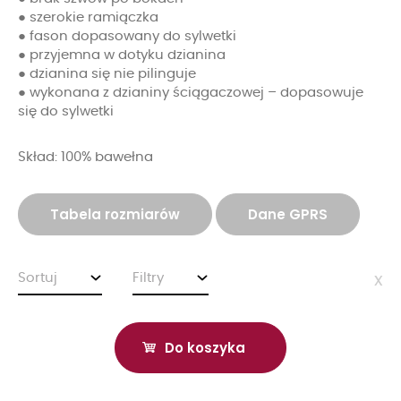
● szerokie ramiączka
● fason dopasowany do sylwetki
● przyjemna w dotyku dzianina
● dzianina się nie pilinguje
● wykonana z dzianiny ściągaczowej – dopasowuje
się do sylwetki
Skład: 100% bawełna
Tabela rozmiarów
Dane GPRS
Sortuj
Filtry
x
Do koszyka