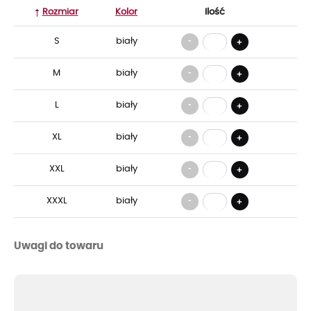
Rozmiar
Kolor
Ilość
-
S
biały
+
-
M
biały
+
-
L
biały
+
-
XL
biały
+
-
XXL
biały
+
-
XXXL
biały
+
Uwagi do towaru