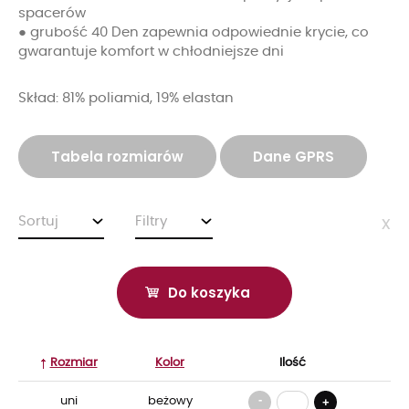
spacerów
● grubość 40 Den zapewnia odpowiednie krycie, co
gwarantuje komfort w chłodniejsze dni
Skład: 81% poliamid, 19% elastan
Tabela rozmiarów
Dane GPRS
Sortuj
Filtry
x
Do koszyka
Rozmiar
Kolor
Ilość
-
uni
beżowy
+