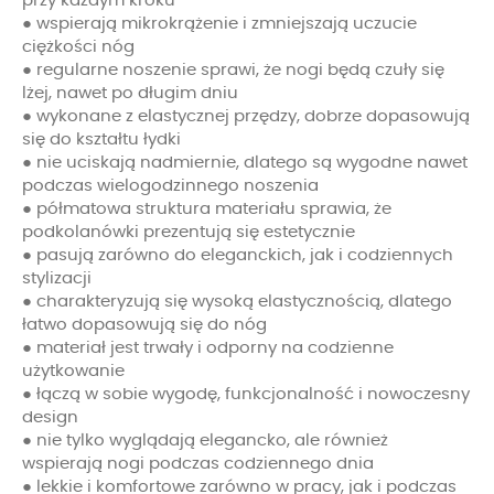
przy każdym kroku
● wspierają mikrokrążenie i zmniejszają uczucie
ciężkości nóg
● regularne noszenie sprawi, że nogi będą czuły się
lżej, nawet po długim dniu
● wykonane z elastycznej przędzy, dobrze dopasowują
się do kształtu łydki
● nie uciskają nadmiernie, dlatego są wygodne nawet
podczas wielogodzinnego noszenia
● półmatowa struktura materiału sprawia, że
podkolanówki prezentują się estetycznie
● pasują zarówno do eleganckich, jak i codziennych
stylizacji
● charakteryzują się wysoką elastycznością, dlatego
łatwo dopasowują się do nóg
● materiał jest trwały i odporny na codzienne
użytkowanie
● łączą w sobie wygodę, funkcjonalność i nowoczesny
design
● nie tylko wyglądają elegancko, ale również
wspierają nogi podczas codziennego dnia
● lekkie i komfortowe zarówno w pracy, jak i podczas