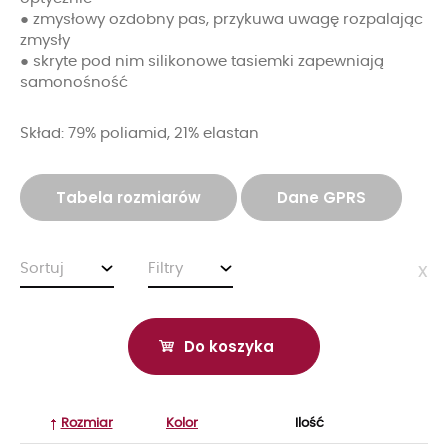
● zmysłowy ozdobny pas, przykuwa uwagę rozpalając
zmysły
● skryte pod nim silikonowe tasiemki zapewniają
samonośność
Skład: 79% poliamid, 21% elastan
Tabela rozmiarów
Dane GPRS
Sortuj
Filtry
x
Do koszyka
Rozmiar
Kolor
Ilość