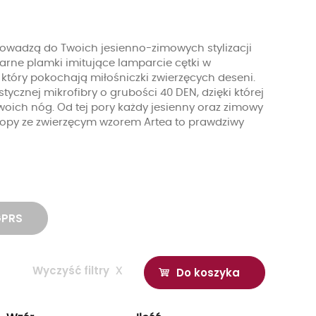
owadzą do Twoich jesienno-zimowych stylizacji
larne plamki imitujące lamparcie cętki w
 który pokochają miłośniczki zwierzęcych deseni.
stycznej mikrofibry o grubości 40 DEN, dzięki której
woich nóg. Od tej pory każdy jesienny oraz zimowy
stopy ze zwierzęcym wzorem Artea to prawdziwy
GPRS
Wyczyść filtry
x
Do koszyka