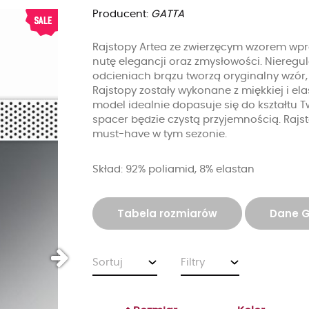
Producent:
GATTA
Rajstopy Artea ze zwierzęcym wzorem wpr
nutę elegancji oraz zmysłowości. Nieregu
odcieniach brązu tworzą oryginalny wzór,
Rajstopy zostały wykonane z miękkiej i ela
model idealnie dopasuje się do kształtu T
spacer będzie czystą przyjemnością. Raj
must-have w tym sezonie.
Skład: 92% poliamid, 8% elastan
Tabela rozmiarów
Dane 
Sortuj
Filtry