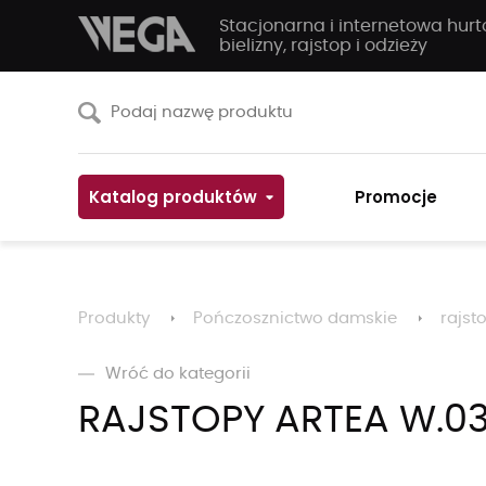
Stacjonarna i internetowa hur
bielizny, rajstop i odzieży
Katalog produktów
Promocje
Produkty
Pończosznictwo damskie
rajst
Wróć do kategorii
RAJSTOPY ARTEA W.03