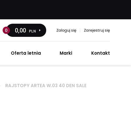
0
,00
0
PLN
Zaloguj się
Zarejestruj się
Oferta letnia
Marki
Kontakt
RAJSTOPY ARTEA W.03 40 DEN SALE