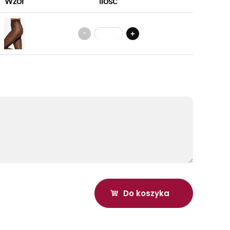
Wzór
Ilość
-
+