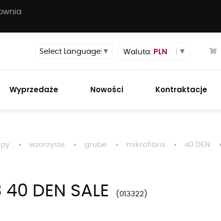
townia
PLN
Select Language
▼
Waluta:
Wyprzedaże
Nowości
Kontraktacje
opy
wzorzyste
grube
mikrofibra
40 DEN
 40 DEN SALE
013322