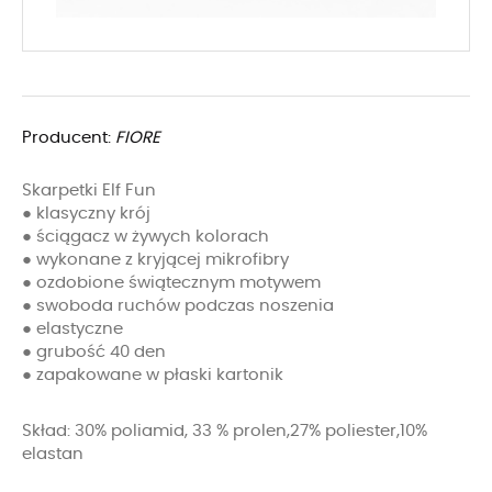
Producent:
FIORE
Skarpetki Elf Fun
● klasyczny krój
● ściągacz w żywych kolorach
● wykonane z kryjącej mikrofibry
● ozdobione świątecznym motywem
● swoboda ruchów podczas noszenia
● elastyczne
● grubość 40 den
● zapakowane w płaski kartonik
Skład: 30% poliamid, 33 % prolen,27% poliester,10%
elastan