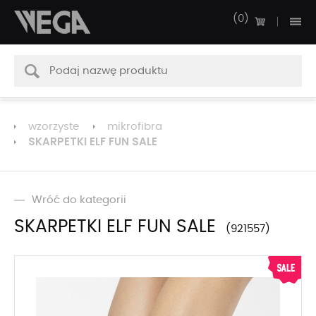
0
wzorzyste
mikrofibra
SKARPETKI ELF FUN SALE
Wróć do kategorii
SKARPETKI ELF FUN SALE
921557