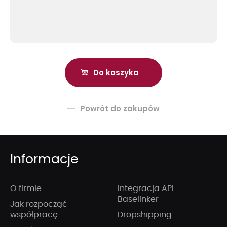
Powrót do zakupów
Informacje
O firmie
Integracja API -
Baselinker
Jak rozpocząć
współpracę
Dropshipping