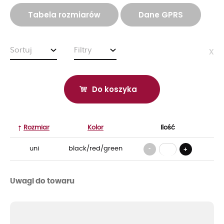
Tabela rozmiarów
Dane GPRS
Sortuj
Filtry
x
Do koszyka
Rozmiar
Kolor
Ilość
-
uni
black/red/green
+
Uwagi do towaru