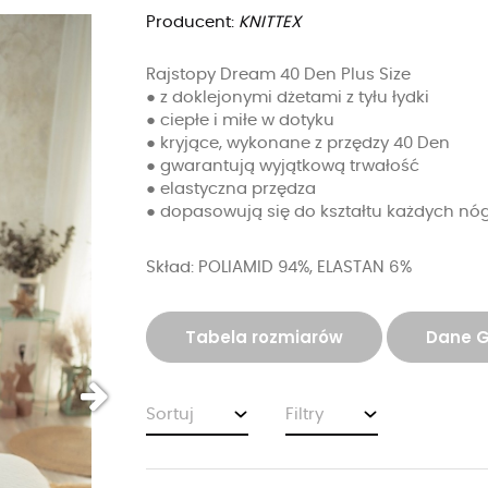
Producent:
KNITTEX
Rajstopy Dream 40 Den Plus Size
● z doklejonymi dżetami z tyłu łydki
● ciepłe i miłe w dotyku
● kryjące, wykonane z przędzy 40 Den
● gwarantują wyjątkową trwałość
● elastyczna przędza
● dopasowują się do kształtu każdych nó
Skład: POLIAMID 94%, ELASTAN 6%
Tabela rozmiarów
Dane 
Sortuj
Filtry