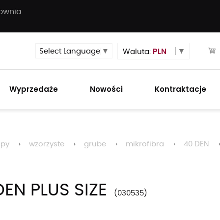
townia
PLN
Select Language
▼
Waluta:
Wyprzedaże
Nowości
Kontraktacje
opy
wzorzyste
grube
mikrofibra
40 DEN
EN PLUS SIZE
030535