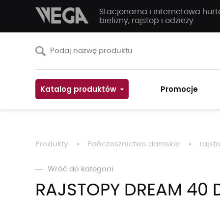
Stacjonarna i internetowa hur
bielizny, rajstop i odzieży
Katalog produktów
Promocje
Produkty
Pończosznictwo damskie
rajst
Wróć do kategorii
RAJSTOPY DREAM 40 D