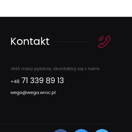
Kontakt
Jeśli masz pytania, skontaktuj się z nami
71 339 89 13
+48
wega@wega.wroc.pl