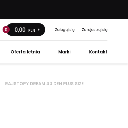
0
,00
0
PLN
Zaloguj się
Zarejestruj się
Oferta letnia
Marki
Kontakt
RAJSTOPY DREAM 40 DEN PLUS SIZE