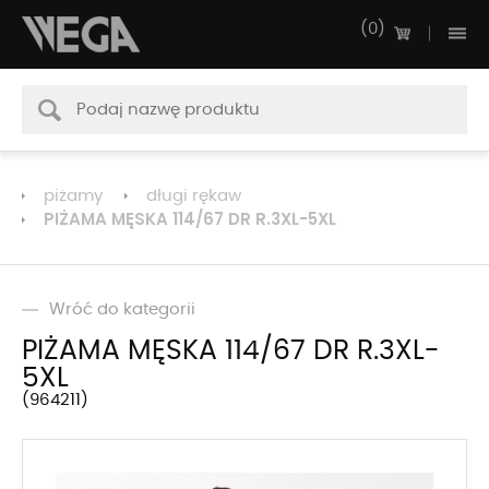
0
piżamy
długi rękaw
PIŻAMA MĘSKA 114/67 DR R.3XL-5XL
Wróć do kategorii
PIŻAMA MĘSKA 114/67 DR R.3XL-
5XL
964211