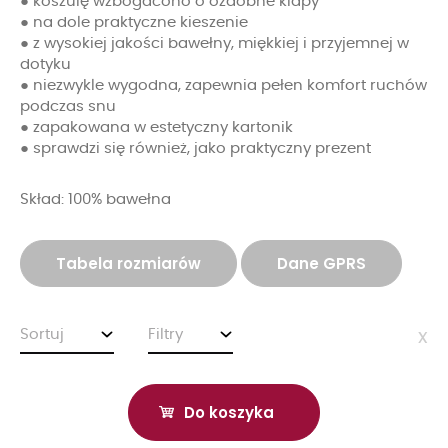
● koszulę wzbogacono o ozdobne klapy
● na dole praktyczne kieszenie
● z wysokiej jakości bawełny, miękkiej i przyjemnej w
dotyku
● niezwykle wygodna, zapewnia pełen komfort ruchów
podczas snu
● zapakowana w estetyczny kartonik
● sprawdzi się również, jako praktyczny prezent
Skład: 100% bawełna
Tabela rozmiarów
Dane GPRS
Sortuj
Filtry
x
Do koszyka