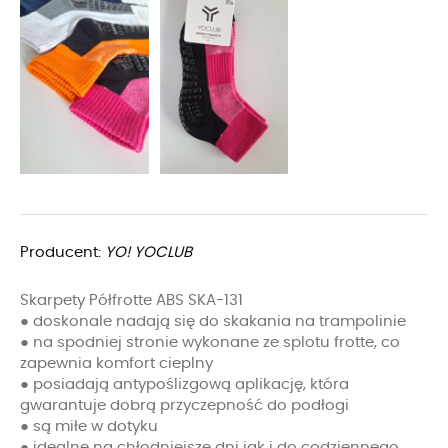
Producent:
YO! YOCLUB
Skarpety Półfrotte ABS SKA-131
● doskonale nadają się do skakania na trampolinie
● na spodniej stronie wykonane ze splotu frotte, co
zapewnia komfort cieplny
● posiadają antypoślizgową aplikację, która
gwarantuje dobrą przyczepność do podłogi
● są miłe w dotyku
● idealne na chłodniejsze dni jak i do codziennego