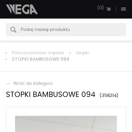
0
Pończosznictwo męskie
stopki
STOPKI BAMBUSOWE 094
Wróć do kategorii
STOPKI BAMBUSOWE 094
358214