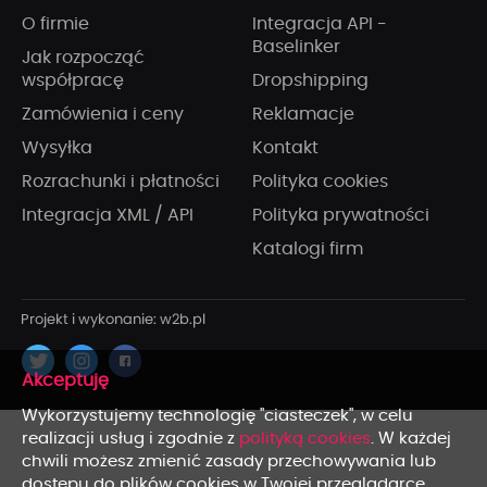
O firmie
Integracja API -
Baselinker
Jak rozpocząć
współpracę
Dropshipping
Zamówienia i ceny
Reklamacje
Wysyłka
Kontakt
Rozrachunki i płatności
Polityka cookies
Integracja XML / API
Polityka prywatności
Katalogi firm
x
Wykorzystujemy technologię "ciasteczek", w celu
realizacji usług i zgodnie z
polityką cookies
. W każdej
chwili możesz zmienić zasady przechowywania lub
dostępu do plików cookies w Twojej przeglądarce.