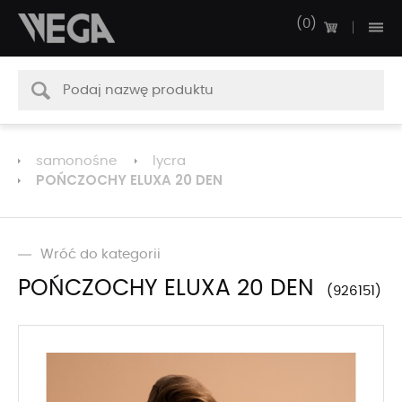
0
samonośne
lycra
POŃCZOCHY ELUXA 20 DEN
Wróć do kategorii
POŃCZOCHY ELUXA 20 DEN
926151