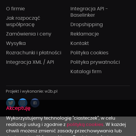
O firmie
Integracja API -
Baselinker
Jak rozpocząć
współpracę
Dropshipping
Zamówienia i ceny
Reklamacje
Wysyłka
Kontakt
Rozrachunki i płatności
Polityka cookies
Integracja XML / API
Polityka prywatności
Katalogi firm
x
Wykorzystujemy technologię "ciasteczek", w celu
realizacji usług i zgodnie z
polityką cookies
. W każdej
chwili możesz zmienić zasady przechowywania lub