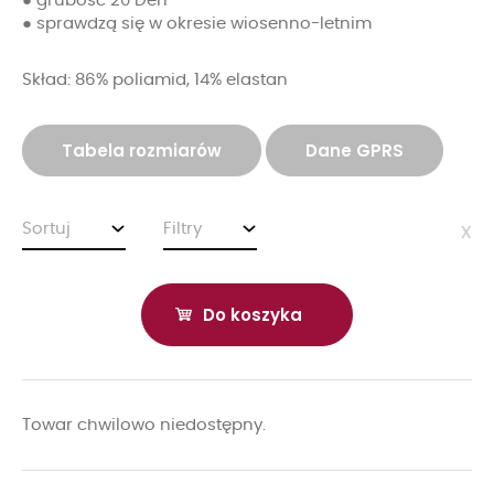
● grubość 20 Den
● sprawdzą się w okresie wiosenno-letnim
Skład: 86% poliamid, 14% elastan
Tabela rozmiarów
Dane GPRS
Sortuj
Filtry
x
Do koszyka
Towar chwilowo niedostępny.