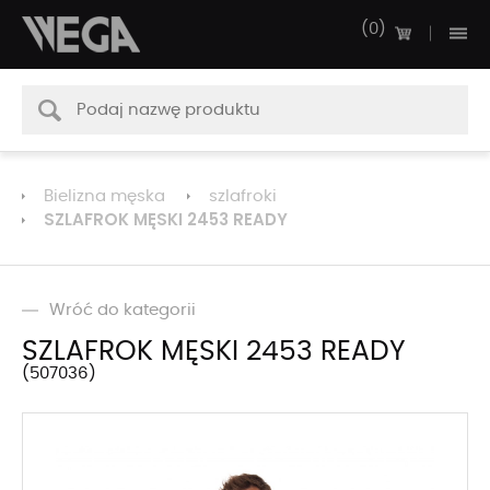
0
Bielizna męska
szlafroki
SZLAFROK MĘSKI 2453 READY
Wróć do kategorii
SZLAFROK MĘSKI 2453 READY
507036