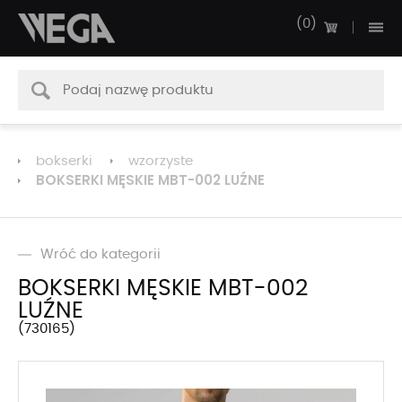
0
bokserki
wzorzyste
BOKSERKI MĘSKIE MBT-002 LUŹNE
Wróć do kategorii
BOKSERKI MĘSKIE MBT-002
LUŹNE
730165