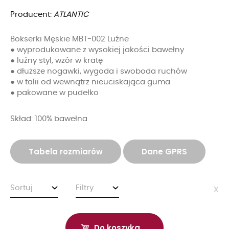
Producent:
ATLANTIC
Bokserki Męskie MBT-002 Luźne
● wyprodukowane z wysokiej jakości bawełny
● luźny styl, wzór w kratę
● dłuższe nogawki, wygoda i swoboda ruchów
● w talii od wewnątrz nieuciskająca guma
● pakowane w pudełko
Skład: 100% bawełna
Tabela rozmiarów
Dane GPRS
Sortuj
Filtry
x
Do koszyka