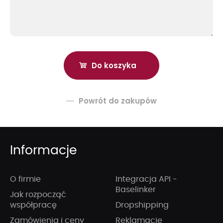
Powrót do zakupów
Informacje
O firmie
Integracja API -
Baselinker
Jak rozpocząć
współpracę
Dropshipping
Zamówienia i ceny
Reklamacje