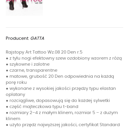
Producent:
GATTA
Rajstopy Art Tattoo Wz.08 20 Den r.5
● z tyłu nogi efektowny szew ozdobiony wzorem z różą
● szykowne i zalotne
● czarne, transparentne
● matowe, grubość 20 Den odpowiednia na każdą
porę roku
● wykonane z wysokiej jakości przędzy typu elastan
oplatany
● rozciągliwe, dopasowują się do każdej sylwetki
● część majteczkowa typu t-band
● rozmiary 2–4 z małym klinem, rozmiar 5 – z dużym
klinem
● użyto przędz najwyższej jakości, certyfikat Standard