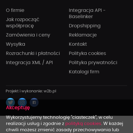
O firmie
Integracja API -
Baselinker
Jak rozpocząć
współpracę
Dropshipping
Zamówienia i ceny
Reklamacje
Wysyłka
Kontakt
Rozrachunki i płatności
Polityka cookies
Integracja XML / API
Polityka prywatności
Katalogi firm
x
Wykorzystujemy technologię "ciasteczek", w celu
realizacji usług i zgodnie z
polityką cookies
. W każdej
chwili możesz zmienić zasady przechowywania lub