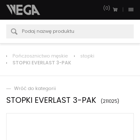
0
Pończosznictwo męskie
stopki
STOPKI EVERLAST 3-PAK
Wróć do kategorii
STOPKI EVERLAST 3-PAK
211025