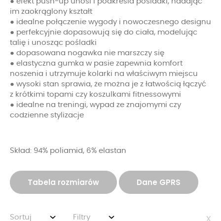
● efekt push-up unosi i podkreśla pośladki, nadając
im zaokrąglony kształt
● idealne połączenie wygody i nowoczesnego designu
● perfekcyjnie dopasowują się do ciała, modelując
talię i unosząc pośladki
● dopasowana nogawka nie marszczy się
● elastyczna gumka w pasie zapewnia komfort
noszenia i utrzymuje kolarki na właściwym miejscu
● wysoki stan sprawia, że można je z łatwością łączyć
z krótkimi topami czy koszulkami fitnessowymi
● idealne na treningi, wypad ze znajomymi czy
codzienne stylizacje
Skład: 94% poliamid, 6% elastan
Tabela rozmiarów
Dane GPRS
Sortuj
Filtry
x