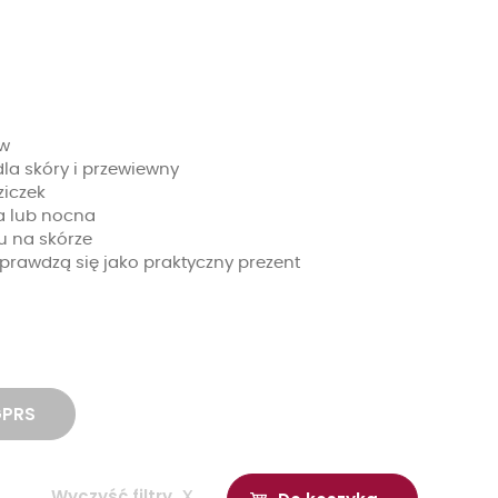
ów
 dla skóry i przewiewny
ziczek
a lub nocna
u na skórze
prawdzą się jako praktyczny prezent
GPRS
Wyczyść filtry
x