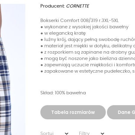
Producent:
CORNETTE
Bokserki Comfort 008/319 r.3XL-5XL
● wykonane z wysokiej jakości bawełny
● w elegancką kratę
● luźny krój, dający pełną swobodę ruch
● materiał jest miękki w dotyku, delikatny
● z rozporkiem są zapinane na drobny gu
● mogą być noszone jako bielizna dzienn
● zapewniają uczucie miękkości i komfort
● zapakowane w estetyczne pudełeczko, s
Skład: 100% bawełna
Tabela rozmiarów
Dane 
Sortuj
Filtry