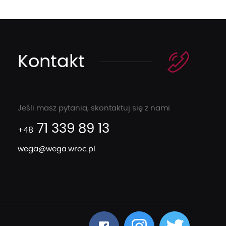
Kontakt
Jeśli masz pytania, skontaktuj się z nami
71 339 89 13
+48
wega@wega.wroc.pl