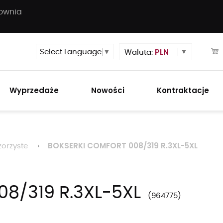
townia
PLN
Select Language
▼
Waluta:
Wyprzedaże
Nowości
Kontraktacje
BOKSERKI COMFORT 008/319 R.3XL-5XL
orzyste
8/319 R.3XL-5XL
964775