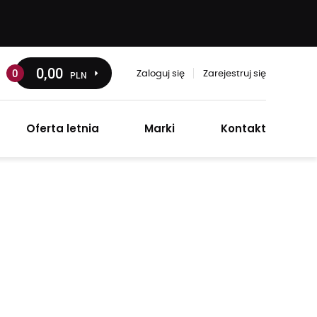
0
,00
0
PLN
Zaloguj się
Zarejestruj się
Oferta letnia
Marki
Kontakt