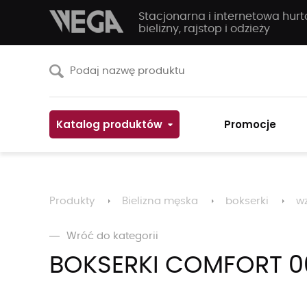
Stacjonarna i internetowa hur
bielizny, rajstop i odzieży
Katalog produktów
Promocje
Produkty
Bielizna męska
bokserki
wz
Wróć do kategorii
BOKSERKI COMFORT 00