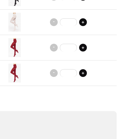
-
+
-
+
-
+