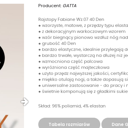
Producent:
GATTA
Rajstopy Fabiane Wz.07 40 Den
● wzorzyste, matowe, z przędzy typu elast
● z dekoracyjnym warkoczowym wzorem
● wzór biegnący pionowo wzdłuż nóg nad
● grubość 40 Den
● bardzo elastyczne, idealnie przylegają 
● bardzo trwałe, wystarczą na dłużej niż 
● wzmocniona część palcowa
● wyróżniona część majteczkowa
● użyto przędz najwyższej jakości, certyfi
● miękko otulają nogi, a także dopasują si
● uniwersalne zastosowanie - do pracy i 
● świetnie komponują się z gładkimi suki
Skład: 96% poliamid, 4% elastan
Tabela rozmiarów
Dane 