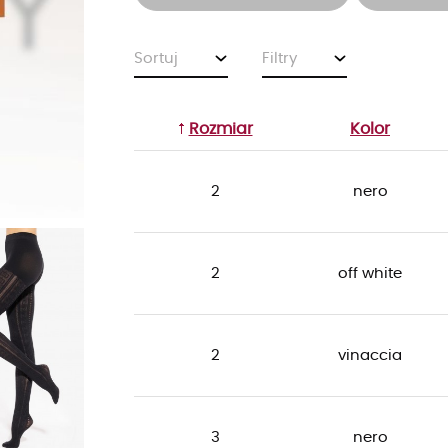
Sortuj
Filtry
Rozmiar
Kolor
2
nero
2
off white
2
vinaccia
3
nero