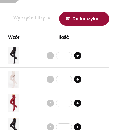
Wyczyść filtry
x
Do koszyka
Wzór
Ilość
-
+
-
+
-
+
-
+