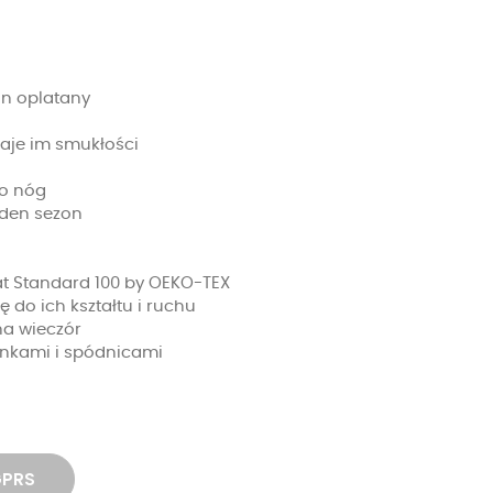
an oplatany
aje im smukłości
do nóg
jeden sezon
kat Standard 100 by OEKO-TEX
ę do ich kształtu i ruchu
na wieczór
enkami i spódnicami
GPRS