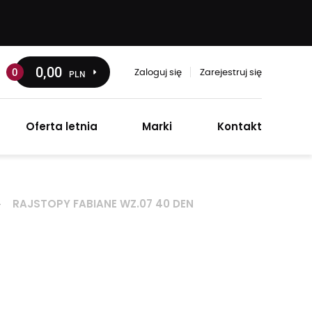
0
,00
0
PLN
Zaloguj się
Zarejestruj się
Oferta letnia
Marki
Kontakt
RAJSTOPY FABIANE WZ.07 40 DEN