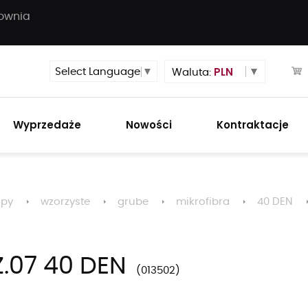
townia
PLN
Select Language
▼
Waluta:
Wyprzedaże
Nowości
Kontraktacje
opy
wzorzyste
grube
mikrofibra
40 DEN
.07 40 DEN
013502