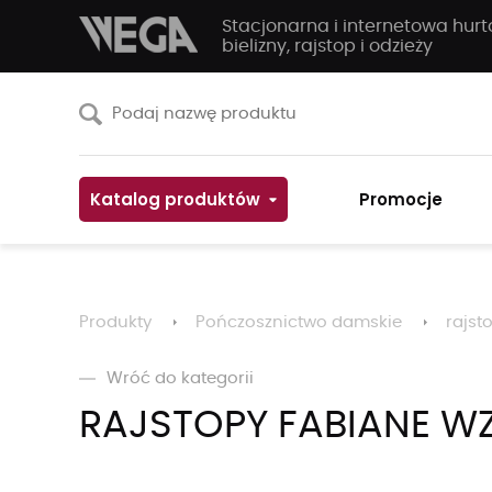
Stacjonarna i internetowa hur
bielizny, rajstop i odzieży
Katalog produktów
Promocje
Produkty
Pończosznictwo damskie
rajst
Wróć do kategorii
RAJSTOPY FABIANE WZ