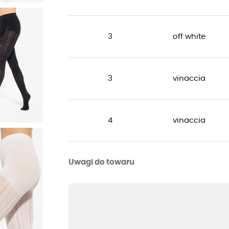
3
off white
3
vinaccia
4
vinaccia
Uwagi do towaru