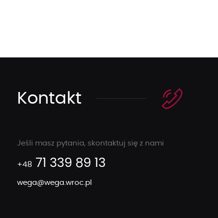
Kontakt
Jeśli masz pytania, skontaktuj się z nami
71 339 89 13
+48
wega@wega.wroc.pl