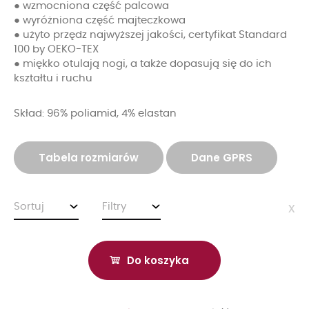
● wzmocniona część palcowa
● wyróżniona część majteczkowa
● użyto przędz najwyższej jakości, certyfikat Standard
100 by OEKO-TEX
● miękko otulają nogi, a także dopasują się do ich
kształtu i ruchu
Skład: 96% poliamid, 4% elastan
Tabela rozmiarów
Dane GPRS
Sortuj
Filtry
x
Do koszyka