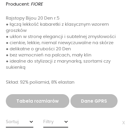
Producent:
FIORE
Rajstopy Bijou 20 Den r.5
● łączą lekkość kabaretki z klasycznym wzorem
groszków
● ukłon w stronę elegancji i subtelnej zmysłowości
● cienkie, lekkie, niemal niewyczuwalne na skórze
● delikatne o grubości 20 Den
● bez wzmocnień na palcach, mały klin
● idealne do stylizacji z marynarką, szortami czy
sukienką
Skład: 92% poliamid, 8% elastan
Tabela rozmiarów
Dane GPRS
Sortuj
Filtry
x