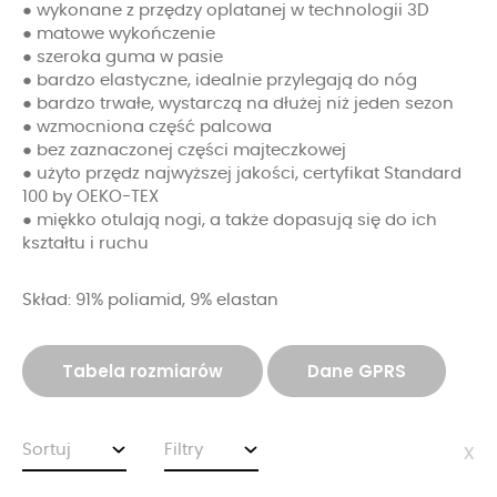
● wykonane z przędzy oplatanej w technologii 3D
● matowe wykończenie
● szeroka guma w pasie
● bardzo elastyczne, idealnie przylegają do nóg
● bardzo trwałe, wystarczą na dłużej niż jeden sezon
● wzmocniona część palcowa
● bez zaznaczonej części majteczkowej
● użyto przędz najwyższej jakości, certyfikat Standard
100 by OEKO-TEX
● miękko otulają nogi, a także dopasują się do ich
kształtu i ruchu
Skład: 91% poliamid, 9% elastan
Tabela rozmiarów
Dane GPRS
Sortuj
Filtry
x