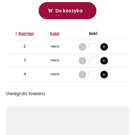
Do koszyka
Rozmiar
Kolor
Ilość
-
2
nero
+
-
3
nero
+
-
4
nero
+
Uwagi do towaru