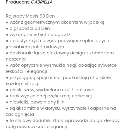
Producent:
GABRIELLA
Rajstopy Mavis 60 Den
● wzór z geometrycznym akcentem w jodełkę
● o grubości 60 Den
● wykonane w technologii 3D
● z elastycznych przędz podwójnie oplecionych
jedwabiem poliamidowym
● doskonale łączą efektowny design z komfortem
noszenia
● wzór optycznie wysmukla nogi, dodając sylwetce
lekkości i elegancji
● przyciągają spojrzenia i podkreślają charakter
każdej stylizacji
● płaski szew, wydzielona część palcowa
● brak wydzielonej części majteczkowej
● niewielki, bawełniany klin
● są aksamitne w dotyku, wytrzymałe i odporne na
zaciągnięcia
● to stylowy dodatek, który wprowadzi do garderoby
nutę nowoczesnej elegancji