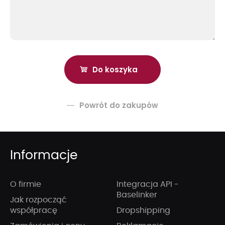
Powrót do zakupów
Informacje
O firmie
Integracja API -
Baselinker
Jak rozpocząć
współpracę
Dropshipping