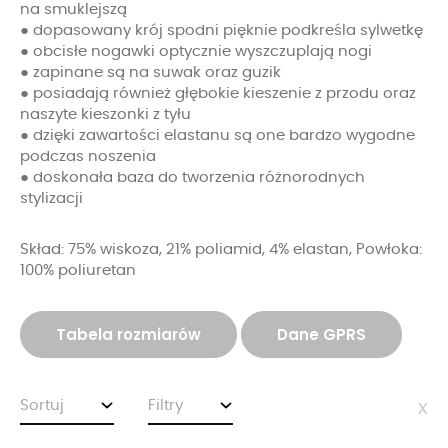
na smuklejszą
● dopasowany krój spodni pięknie podkreśla sylwetkę
● obcisłe nogawki optycznie wyszczuplają nogi
● zapinane są na suwak oraz guzik
● posiadają również głębokie kieszenie z przodu oraz
naszyte kieszonki z tyłu
● dzięki zawartości elastanu są one bardzo wygodne
podczas noszenia
● doskonała baza do tworzenia różnorodnych
stylizacji
Skład: 75% wiskoza, 21% poliamid, 4% elastan, Powłoka:
100% poliuretan
Tabela rozmiarów
Dane GPRS
Sortuj
Filtry
x