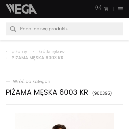
0
piżamy
krótki rękaw
PIŻAMA MĘSKA 6003 KR
Wróć do kategorii
PIŻAMA MĘSKA 6003 KR
960395