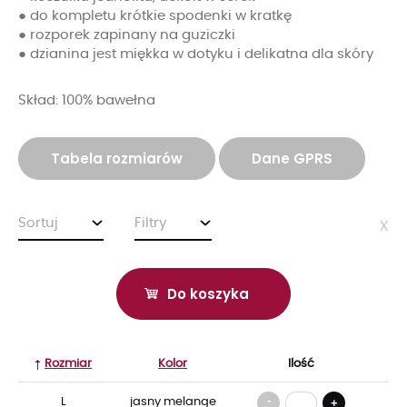
● do kompletu krótkie spodenki w kratkę
● rozporek zapinany na guziczki
● dzianina jest miękka w dotyku i delikatna dla skóry
Skład: 100% bawełna
Tabela rozmiarów
Dane GPRS
Sortuj
Filtry
x
Do koszyka
Rozmiar
Kolor
Ilość
-
L
jasny melange
+