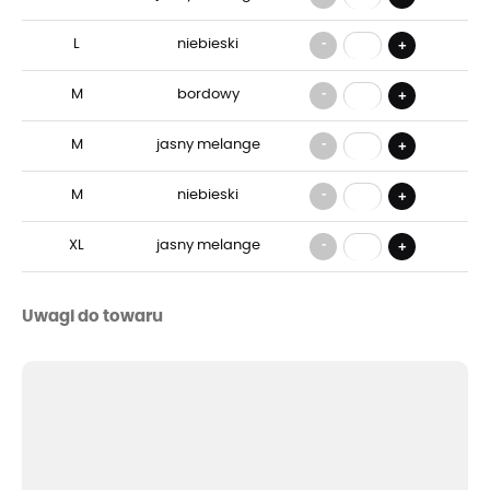
-
L
niebieski
+
-
M
bordowy
+
-
M
jasny melange
+
-
M
niebieski
+
-
XL
jasny melange
+
Uwagi do towaru