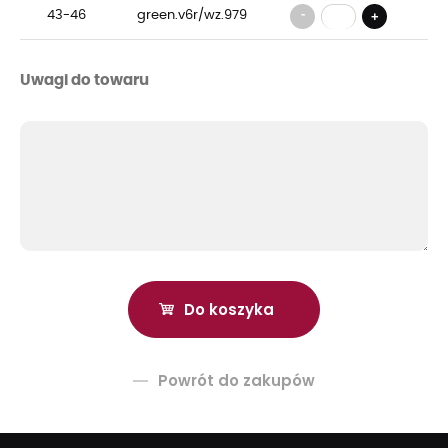
-
43-46
green.v6r/wz.979
+
Uwagi do towaru
Powrót do zakupów