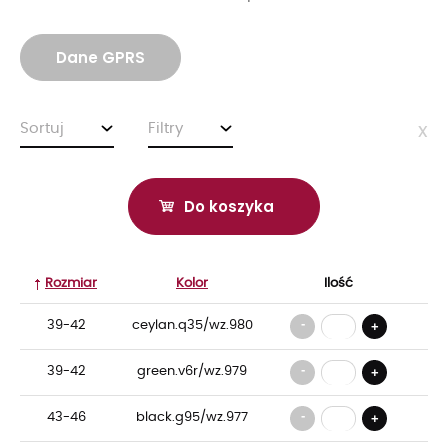
Dane GPRS
Sortuj
Filtry
x
Do koszyka
Rozmiar
Kolor
Ilość
-
39-42
ceylan.q35/wz.980
+
-
39-42
green.v6r/wz.979
+
-
43-46
black.g95/wz.977
+