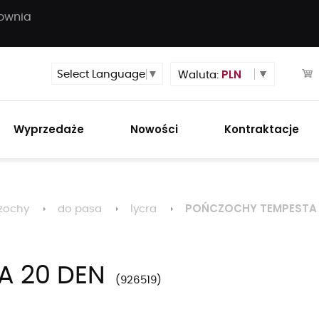
townia
PLN
Select Language
▼
Waluta:
Wyprzedaże
Nowości
Kontraktacje
POŃCZOCHY TEMPESTA 
zochy
do pasa
lycra
A 20 DEN
926519