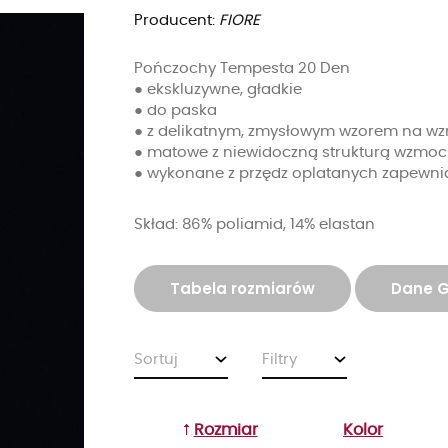
Producent:
FIORE
Pończochy Tempesta 20 Den
● ekskluzywne, gładkie
● do paska
● z delikatnym, zmysłowym wzorem na wz
● matowe z niewidoczną strukturą wzmocn
● wykonane z przędz oplatanych zapewnia
Skład: 86% poliamid, 14% elastan
Tabela rozmiarów
Dane 
Sortuj
Filtry
Rozmiar
Kolor