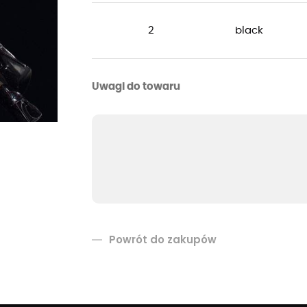
2
black
Uwagi do towaru
Powrót do zakupów