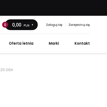
0
,00
0
PLN
Zaloguj się
Zarejestruj się
Oferta letnia
Marki
Kontakt
20 DEN