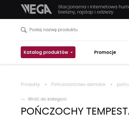
Stacjonarna i internetowa hur
bielizny, rajstop i odzieży
Katalog produktów
Promocje
Produkty
Pończosznictwo damskie
pońc
Wróć do kategorii
POŃCZOCHY TEMPEST