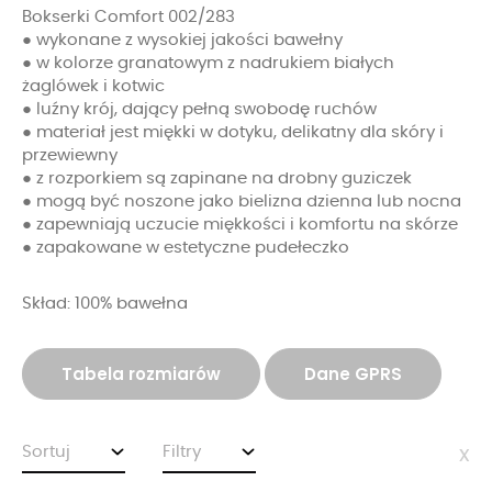
Bokserki Comfort 002/283
● wykonane z wysokiej jakości bawełny
● w kolorze granatowym z nadrukiem białych
żaglówek i kotwic
● luźny krój, dający pełną swobodę ruchów
● materiał jest miękki w dotyku, delikatny dla skóry i
przewiewny
● z rozporkiem są zapinane na drobny guziczek
● mogą być noszone jako bielizna dzienna lub nocna
● zapewniają uczucie miękkości i komfortu na skórze
● zapakowane w estetyczne pudełeczko
Skład: 100% bawełna
Tabela rozmiarów
Dane GPRS
Sortuj
Filtry
x