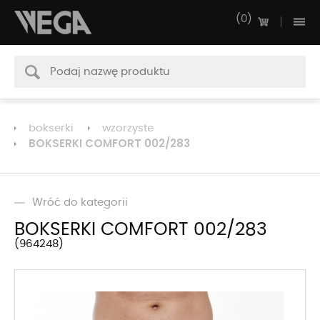
0
bokserki
wzorzyste
BOKSERKI COMFORT 002/283
Wróć do kategorii
BOKSERKI COMFORT 002/283
964248