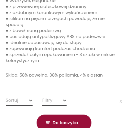
● wzorzyste, eleganckie
● z przewiewnej siateczkowej dzianiny
● z ozdobnym koronkowym wykończeniem
● silikon na pięcie i brzegach powoduje, że nie
spadają
● z bawełnianą podeszwą
● posiadają antypoślizgowy ABS na podeszwie
● idealnie dopasowują się do stopy
● zapewniają komfort podczas chodzenia
● sprzedaż całym opakowaniem - 3 sztuki w miksie
kolorystycznym
Skład: 58% bawełna, 38% poliamid, 4% elastan
Sortuj
Filtry
x
Do koszyka