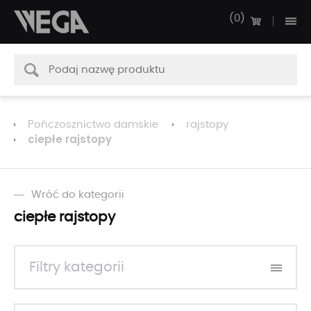
0
Pończosznictwo damskie
rajstopy
ciepłe rajstopy
Wróć do kategorii
ciepłe rajstopy
Filtry kategorii